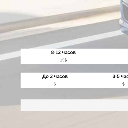
8-12 часов
15$
До 3 часов
3-5 ча
$
$