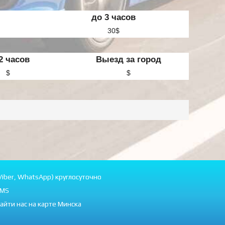
до 3 часов
30$
2 часов
Выезд за город
$
$
Viber, WhatsApp) круглосуточно
MS
айти нас на карте Минска