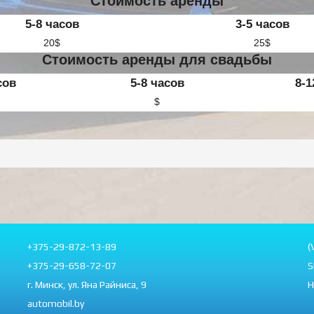
Стоимость аренды
5-8 часов
3-5 часов
20$
25$
Стоимость аренды для свадьбы
сов
5-8 часов
8-1
$
+375-29-872-13-89
(
+375-29-658-72-07
S
г. Минск, ул. Яна Райниса, 9
Н
automobil.by