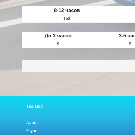
8-12 часов
15$
До 3 часов
3-5 ча
$
$
Тел. моб.
Адрес
Skype